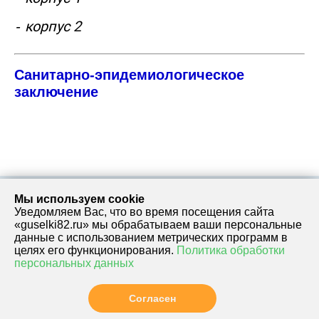
корпус 2
-
Санитарно-эпидемиологическое
заключение
Мы используем cookie
Уведомляем Вас, что во время посещения сайта
адрес:
телефон:
«guselki82.ru» мы обрабатываем ваши персональные
данные с использованием метрических программ в
целях его функционирования.
Политика обработки
ул.
(8184)
персональных данных
Отправить
Комсомольская
56-18-
письмо
д. 3А (корпус 1)
93
Согласен
ул. Ломоносова,
(8184)