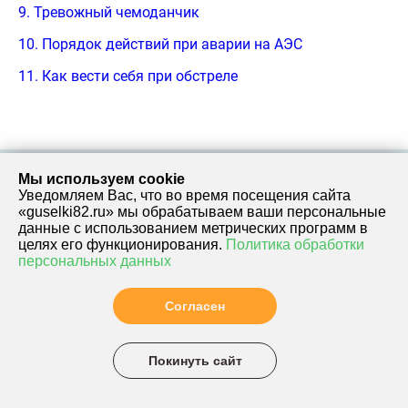
9. Тревожный чемоданчик
10. Порядок действий при аварии на АЭС
11. Как вести себя при обстреле
Мы используем cookie
Уведомляем Вас, что во время посещения сайта
адрес:
телефон:
«guselki82.ru» мы обрабатываем ваши персональные
данные с использованием метрических программ в
целях его функционирования.
Политика обработки
ул.
(8184)
персональных данных
Отправить
Комсомольская
56-18-
письмо
д. 3А (корпус 1)
93
Согласен
ул. Ломоносова,
(8184)
д 11 А (корпус
55-02-
2)
05
Покинуть сайт